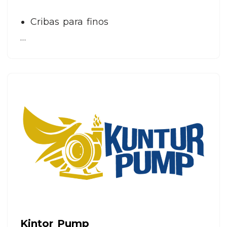
Cribas para finos
…
Kintor Pump